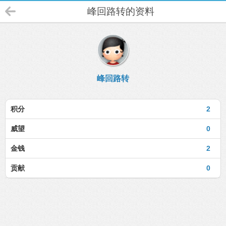
峰回路转的资料
峰回路转
积分
2
威望
0
金钱
2
贡献
0