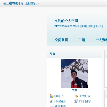
函三楼书法论坛
返回首页
文利的个人空间
http://hslws.com/?3
[收藏]
[复制]
[RSS]
空间首页
主题
个人资
头像
文利
收听TA
加为好友
给我留言
打个招呼
发送消息