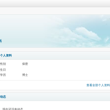
料
个人资料
性别
保密
生日
学历
博士
查看全部个人资料
动态
现在还没有动态