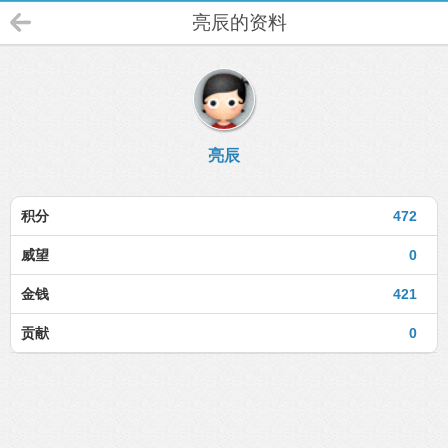
亮辰的资料
亮辰
积分
472
威望
0
金钱
421
贡献
0