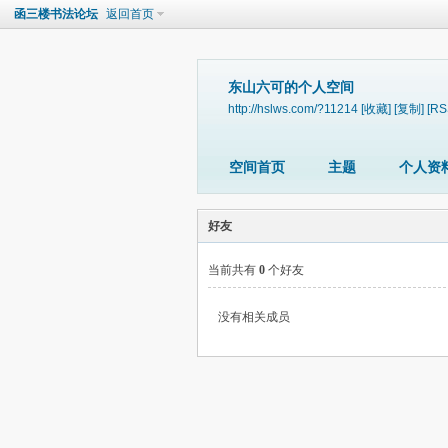
函三楼书法论坛
返回首页
东山六可的个人空间
http://hslws.com/?11214
[收藏]
[复制]
[RS
空间首页
主题
个人资
好友
当前共有
0
个好友
没有相关成员