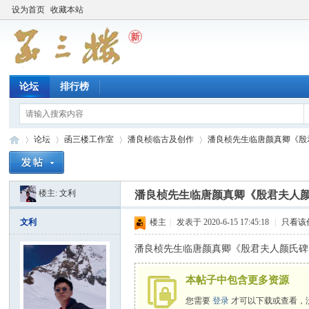
设为首页
收藏本站
论坛
排行榜
论坛
函三楼工作室
潘良桢临古及创作
潘良桢先生临唐颜真卿《殷
楼主:
文利
潘良桢先生临唐颜真卿《殷君夫人
函
»
›
›
›
文利
楼主
|
发表于 2020-6-15 17:45:18
|
只看该
潘良桢先生临唐颜真卿《殷君夫人颜氏碑
本帖子中包含更多资源
您需要
登录
才可以下载或查看，