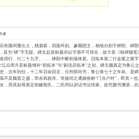
作者
石乾隆间重出土，残泐甚，四面环刻。篆额阴文，相续分刻于碑阳、碑阴
尽，其为“碑”字无疑。碑文起首标题亦以字泐不可得全，故方若《校碑随
各四行、行二十九字。……碑阳中断剥落殊甚。旧拓本第二行金紫之紫字
壮弘沿用方若标题增补“初拓本”与“剔洗后拓本”之别。碑主颜真定为鲁
史，次年到任，十二年召命回京，任刑部尚书，鲁公将七十之年矣。是碑
虽不及魏晋之盛，而余风犹存。世族间之通婚俗称“门当户对”，即其一
女，而其姑母真定则嫁殷氏，二氏同以训诂书法传家。故究颜书渊源，此