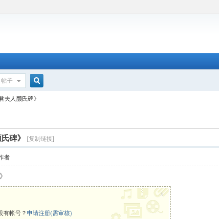
帖子
搜
君夫人颜氏碑》
索
颜氏碑》
[复制链接]
作者
》
x
没有帐号？
申请注册(需审核)