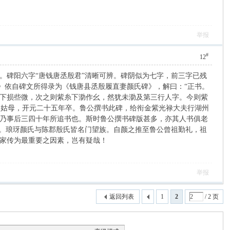
举报
#
12
。碑阳六字“唐钱唐丞殷君”清晰可辨。碑阴似为七字，前三字已残
笔》依自碑文所得录为《钱唐县丞殷履直妻颜氏碑》，解曰：“正书。
下损些微，次之则紫糸下泐作幺，然犹未泐及第三行人字。今则紫
公之姑母，开元二十五年卒。鲁公撰书此碑，给衔金紫光禄大夫行湖州
乃事后三四十年所追书也。斯时鲁公撰书碑版甚多，亦其人书俱老
也。琅玡颜氏与陈郡殷氏皆名门望族。自颜之推至鲁公曾祖勤礼，祖
家传为最重要之因素，岂有疑哉！
举报
返回列表
1
2
/ 2 页