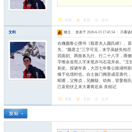
三
回复
支持
反对
文利
楼主
|
发表于 2020-6-15 17:45:54
|
只看该
右橅颜鲁公撰书《殷君夫人颜氏碑》。原
失。“颜君之”三字可见，末字虽缺失殆
四面刻、两面各九行、行二十八字，两侧
字惟余首而人字末笔亦与石花并矣。”王
刺史。按诸年表，大历七年鲁公除湖州刺
楼
臻于化境时也。自士族门阀形成至唐代，
昭甫，父惟贞，兄阙疑、幼舆，皆娶殷氏
己亥初伏之末大暑将近矣 良桢记
回复
支持
反对
书