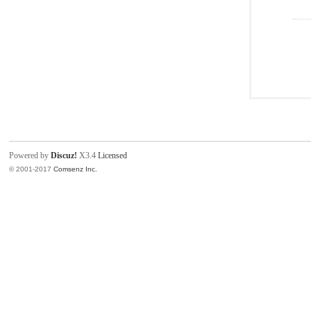
Powered by
Discuz!
X3.4
Licensed
© 2001-2017
Comsenz Inc.