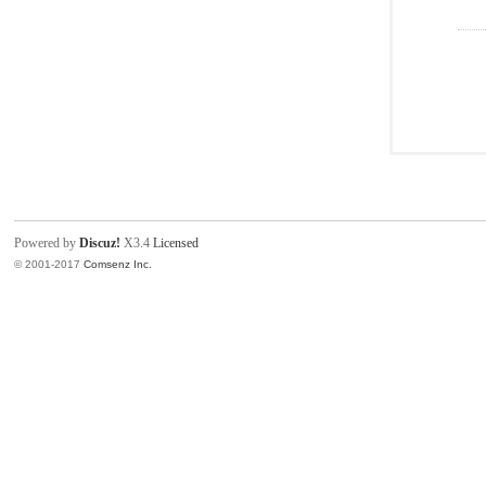
Powered by
Discuz!
X3.4
Licensed
© 2001-2017
Comsenz Inc.